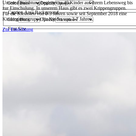
Unsere Einrichtung begleitet ca 49 Kinder auf ihrem Lebensweg bis
Color
Opacity
zur Einschulung. In unserem Haus gibt es zwei Krippengruppen.
Caption Area Background
Für die Kleinsten von 0-3 Jahren sowie seit September 2018 eine
Kindergartengruppe für Kinder von 3-7 Jahren.
Color
Opacity
Font Size
Zur Einrichtung
Text Edge Style
Font Family
Reset
restore all settings to the default values
Done
Close Modal Dialog
End of dialog window.