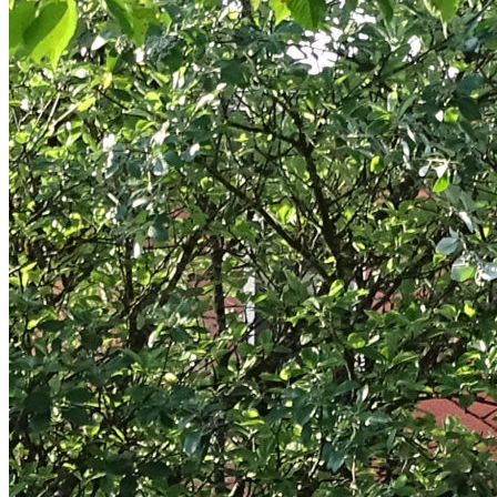
Video Player is loading.
Play Video
Pause
Skip Backward
Unmute
Current TimeÂ
0:06
/
DurationÂ
0:26
Loaded
:
100.00%
Stream TypeÂ
LIVE
Seek to live, currently behind live
LIVE
Remaining TimeÂ
-
0:20
Â
1x
Playback Rate