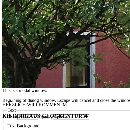
Chapters
Chapters
Descriptions
descriptions off
, selected
Subtitles
subtitles settings
, opens subtitles settings dialog
subtitles off
, selected
Audio Track
Picture-in-Picture
Fullscreen
This is a modal window.
Beginning of dialog window. Escape will cancel and close the windo
HERZLICH WILLKOMMEN IM
Text
KINDERHAUS GLOCKENTURM
Color
Opacity
Text Background